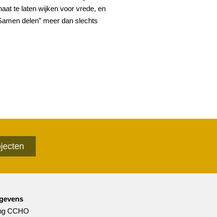
aat te laten wijken voor vrede, en
t “Samen delen” meer dan slechts
ecten
gevens
ing CCHO