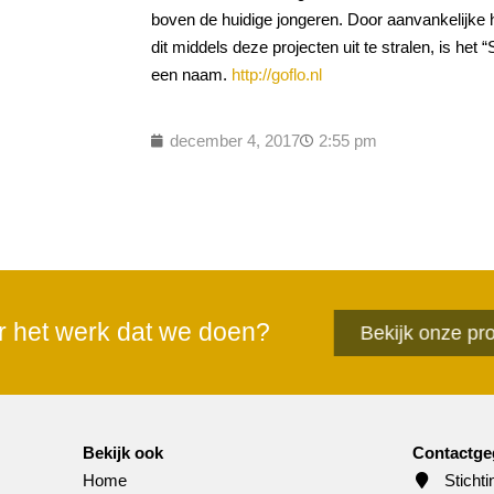
boven de huidige jongeren. Door aanvankelijke h
dit middels deze projecten uit te stralen, is he
een naam.
http://goflo.nl
december 4, 2017
2:55 pm
r het werk dat we doen?
Bekijk onze proj
Bekijk ook
Contactge
Home
Sticht