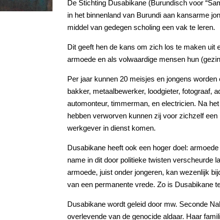
De Stichting Dusabikane (Burundisch voor “Sam
in het binnenland van Burundi aan kansarme jo
middel van gedegen scholing een vak te leren.
Dit geeft hen de kans om zich los te maken uit 
armoede en als volwaardige mensen hun (gezin
Per jaar kunnen 20 meisjes en jongens worden o
bakker, metaalbewerker, loodgieter, fotograaf, a
automonteur, timmerman, en electricien. Na he
hebben verworven kunnen zij voor zichzelf een be
werkgever in dienst komen.
Dusabikane heeft ook een hoger doel: armoede leid
name in dit door politieke twisten verscheurde l
armoede, juist onder jongeren, kan wezenlijk bijd
van een permanente vrede. Zo is Dusabikane t
Dusabikane wordt geleid door mw. Seconde Naha
overlevende van de genocide aldaar. Haar famil