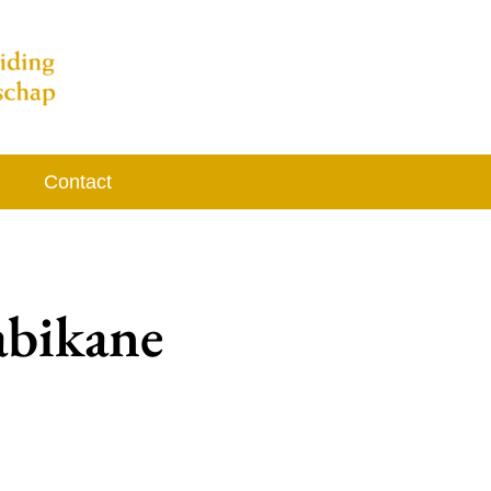
Contact
abikane