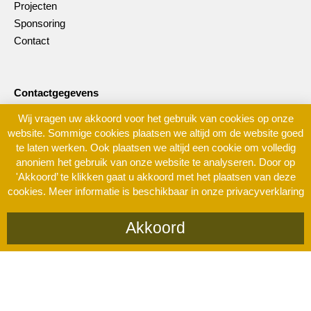
Projecten
Sponsoring
Contact
Contactgegevens
Stichting CCHO
Wij vragen uw akkoord voor het gebruik van cookies op onze
Trasmolenlaan 5
website. Sommige cookies plaatsen we altijd om de website goed
3447 GZ Woerden
te laten werken. Ook plaatsen we altijd een cookie om volledig
anoniem het gebruik van onze website te analyseren. Door op
Nederland
'Akkoord’ te klikken gaat u akkoord met het plaatsen van deze
info@ccho.nl
cookies.
Meer informatie is beschikbaar in onze privacyverklaring
Akkoord
©
Stichting CCHO –
Privacyverklaring
– Website door
Studio Campo